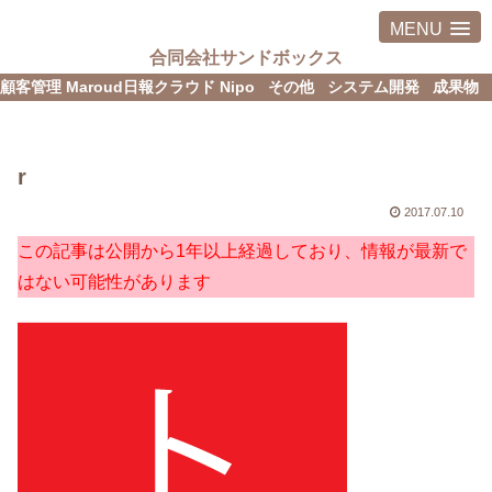
MENU
合同会社サンドボックス
顧客管理 Maroud
日報クラウド Nipo
その他
システム開発
成果物
r
2017.07.10
この記事は公開から1年以上経過しており、情報が最新で
はない可能性があります