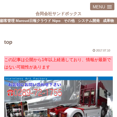
MENU
合同会社サンドボックス
顧客管理 Maroud
日報クラウド Nipo
その他
システム開発
成果物
top
2017.07.10
この記事は公開から1年以上経過しており、情報が最新で
はない可能性があります