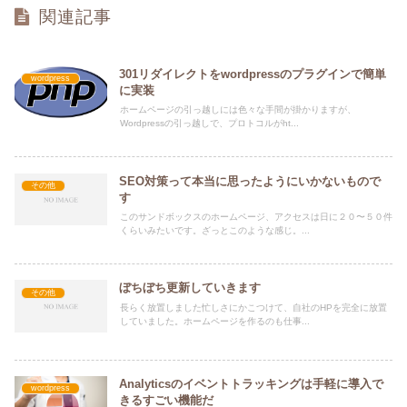
関連記事
301リダイレクトをwordpressのプラグインで簡単
wordpress
に実装
ホームページの引っ越しには色々な手間が掛かりますが、
Wordpressの引っ越しで、プロトコルがht...
SEO対策って本当に思ったようにいかないもので
その他
す
このサンドボックスのホームページ、アクセスは日に２０〜５０件
くらいみたいです。ざっとこのような感じ。...
ぼちぼち更新していきます
その他
長らく放置しました忙しさにかこつけて、自社のHPを完全に放置
していました。ホームページを作るのも仕事...
Analyticsのイベントトラッキングは手軽に導入で
wordpress
きるすごい機能だ