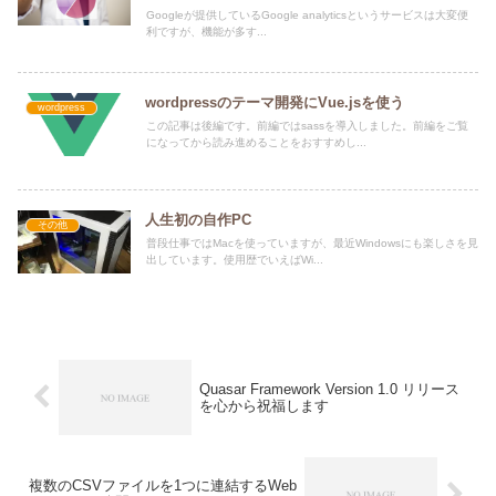
Googleが提供しているGoogle analyticsというサービスは大変便
利ですが、機能が多す...
wordpressのテーマ開発にVue.jsを使う
wordpress
この記事は後編です。前編ではsassを導入しました。前編をご覧
になってから読み進めることをおすすめし...
人生初の自作PC
その他
普段仕事ではMacを使っていますが、最近Windowsにも楽しさを見
出しています。使用歴でいえばWi...
Quasar Framework Version 1.0 リリース
を心から祝福します
複数のCSVファイルを1つに連結するWeb